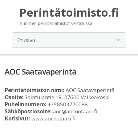
Perintätoimisto.fi
Suomen perintätoimistot vertailussa
AOC Saatavaperintä
Perintätoimiston nimi:
AOC Saatavaperintä
Osoite:
Sointulantie 19, 37600 Valkeakoski
Puhelinnumero:
+358503770088
Sähköpostiosoite:
aoc@aocnotaari.fi
Kotisivut:
www.aocnotaari.fi