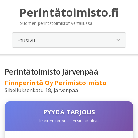
Perintätoimisto.fi
Suomen perintätoimistot vertailussa
Perintätoimisto Järvenpää
Finnperintä Oy Perimistoimisto
Sibeliuksenkatu 18, Järvenpää
PYYDÄ TARJOUS
Ilmainen tarjous – ei sitoumuksia