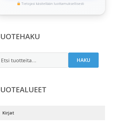
Tietojasi käsitellään luottamuksellisesti
TUOTEHAKU
tsi:
HAKU
TUOTEALUEET
Kirjat