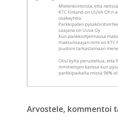
Mielenkiintoista, että netiss
KTC Finland on UUVA OY:n a
osakeyhtiö.
Parkkipaten pysäköintivirhe
saajana on Uuva Oy.
Kun pankkiohjelmassa maksoi
maksunsaajan nimi on KTC F
Jouduin tarkastamaan menee
Olisi kyllä perusteltua, että 
nimitietojen kanssa kun pys
parkkipaikalla missä 98% oli
Arvostele, kommentoi t