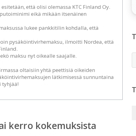
ä esitetään, että olisi olemassa KTC Finland Oy.
putoiminimi eikä mikään itsenäinen
maksussa lukee pankkitilin kohdalla, että
n pysäköintivirhemaksu, ilmoitti Nordea, että
inland.
kö maksu nyt oikealle saajalle.
E
firmassa oltaisiin yhtä peettisiä oikeiden
äköintivirhemaksujen lätkimisessä sunnuntaina
 tyhjää!
ai kerro kokemuksista