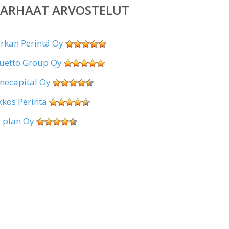
PARHAAT ARVOSTELUT
irkan Perintä Oy
uetto Group Oy
necapital Oy
kkös Perintä
. plan Oy