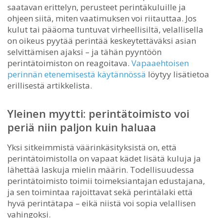
saatavan erittelyn, perusteet perintäkuluille ja
ohjeen siitä, miten vaatimuksen voi riitauttaa. Jos
kulut tai pääoma tuntuvat virheellisiltä, velallisella
on oikeus pyytää perintää keskeytettäväksi asian
selvittämisen ajaksi – ja tähän pyyntöön
perintätoimiston on reagoitava.
Vapaaehtoisen
perinnän etenemisestä käytännössä
löytyy lisätietoa
erillisestä artikkelista.
Yleinen myytti: perintätoimisto voi
periä niin paljon kuin haluaa
Yksi sitkeimmistä väärinkäsityksistä on, että
perintätoimistolla on vapaat kädet lisätä kuluja ja
lähettää laskuja mielin määrin. Todellisuudessa
perintätoimisto toimii toimeksiantajan edustajana,
ja sen toimintaa rajoittavat sekä perintälaki että
hyvä perintätapa – eikä niistä voi sopia velallisen
vahingoksi.