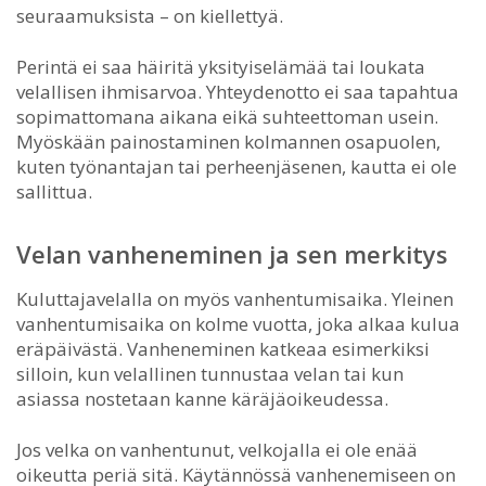
seuraamuksista – on kiellettyä.
Perintä ei saa häiritä yksityiselämää tai loukata
velallisen ihmisarvoa. Yhteydenotto ei saa tapahtua
sopimattomana aikana eikä suhteettoman usein.
Myöskään painostaminen kolmannen osapuolen,
kuten työnantajan tai perheenjäsenen, kautta ei ole
sallittua.
Velan vanheneminen ja sen merkitys
Kuluttajavelalla on myös vanhentumisaika. Yleinen
vanhentumisaika on kolme vuotta, joka alkaa kulua
eräpäivästä. Vanheneminen katkeaa esimerkiksi
silloin, kun velallinen tunnustaa velan tai kun
asiassa nostetaan kanne käräjäoikeudessa.
Jos velka on vanhentunut, velkojalla ei ole enää
oikeutta periä sitä. Käytännössä vanhenemiseen on