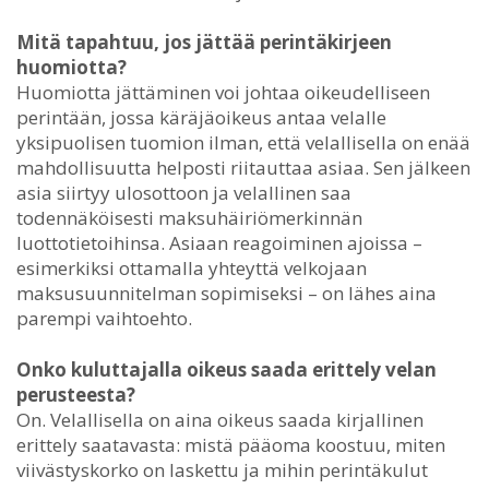
Mitä tapahtuu, jos jättää perintäkirjeen
huomiotta?
Huomiotta jättäminen voi johtaa oikeudelliseen
perintään, jossa käräjäoikeus antaa velalle
yksipuolisen tuomion ilman, että velallisella on enää
mahdollisuutta helposti riitauttaa asiaa. Sen jälkeen
asia siirtyy ulosottoon ja velallinen saa
todennäköisesti maksuhäiriömerkinnän
luottotietoihinsa. Asiaan reagoiminen ajoissa –
esimerkiksi ottamalla yhteyttä velkojaan
maksusuunnitelman sopimiseksi – on lähes aina
parempi vaihtoehto.
Onko kuluttajalla oikeus saada erittely velan
perusteesta?
On. Velallisella on aina oikeus saada kirjallinen
erittely saatavasta: mistä pääoma koostuu, miten
viivästyskorko on laskettu ja mihin perintäkulut