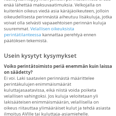
enää lähettää maksuvaatimuksia. Velkojalla on
kuitenkin oikeus viedä asia käräjäoikeuteen, jolloin
oikeudellisesta perinnästä aiheutuu lisäkuluja, jotka
voivat olla selvästi vapaaehtoisen perinnän kuluja
suuremmat.
Velallisen oikeuksista
perintätilanteessa
kannattaa perehtyä ennen
päätöksen tekemistä.
Usein kysytyt kysymykset
Voiko perintätoimisto periä enemmän kuin laissa
on säädetty?
Ei voi. Laki saatavien perinnästä määrittelee
perintäkulujen enimmäismäärät
kuluttajasaatavissa, eikä niistä voida poiketa
velallisen vahingoksi. Jos kuluja veloitetaan yli
lakisääteisen enimmäismäärän, velallisella on
oikeus riitauttaa ylimääräiset kulut ja tehdä asiasta
ilmoitus AVIlle tai kuluttaja-asiamiehelle.