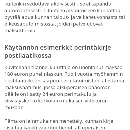
kuitenkin vedottava aktiivisesti – se ei tapahdu
automaattisesti. Tilanteen arvioimiseen kannattaa
pyytää apua kunnan talous- ja velkaneuvonnasta tai
oikeusaputoimistosta, joiden palvelut ovat
maksuttomia.
Käytännön esimerkki: perintäkirje
postilaatikossa
Kuvitellaan tilanne: kuluttaja on unohtanut maksaa
180 euron puhelinlaskun. Puoli vuotta myöhemmin
postilaatikkoon saapuu perintätoimiston lähettämä
maksuvaatimus, jossa alkuperäisen pääoman
päälle on lisätty 24 euron perintäkulu ja
viivästyskorko korkolain mukaisen viitekoron
mukaan.
Tämä on lainmukainen menettely, kunhan kirje
sisältää kaikki vaaditut tiedot: alkuperäisen