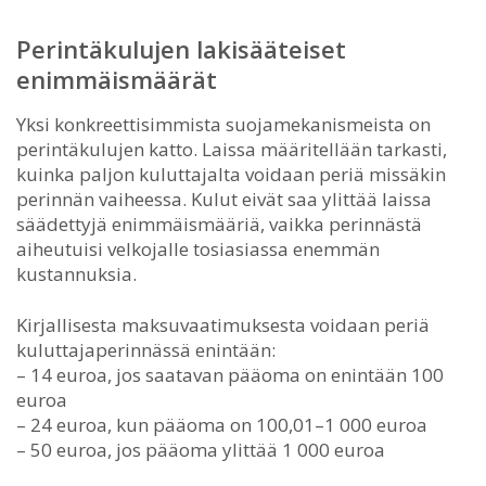
Perintäkulujen lakisääteiset
enimmäismäärät
Yksi konkreettisimmista suojamekanismeista on
perintäkulujen katto. Laissa määritellään tarkasti,
kuinka paljon kuluttajalta voidaan periä missäkin
perinnän vaiheessa. Kulut eivät saa ylittää laissa
säädettyjä enimmäismääriä, vaikka perinnästä
aiheutuisi velkojalle tosiasiassa enemmän
kustannuksia.
Kirjallisesta maksuvaatimuksesta voidaan periä
kuluttajaperinnässä enintään:
– 14 euroa, jos saatavan pääoma on enintään 100
euroa
– 24 euroa, kun pääoma on 100,01–1 000 euroa
– 50 euroa, jos pääoma ylittää 1 000 euroa