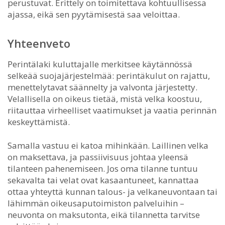
perustuvat. Erittely on toimitettava kohtuullisessa
ajassa, eikä sen pyytämisestä saa veloittaa.
Yhteenveto
Perintälaki kuluttajalle merkitsee käytännössä
selkeää suojajärjestelmää: perintäkulut on rajattu,
menettelytavat säännelty ja valvonta järjestetty.
Velallisella on oikeus tietää, mistä velka koostuu,
riitauttaa virheelliset vaatimukset ja vaatia perinnän
keskeyttämistä.
Samalla vastuu ei katoa mihinkään. Laillinen velka
on maksettava, ja passiivisuus johtaa yleensä
tilanteen pahenemiseen. Jos oma tilanne tuntuu
sekavalta tai velat ovat kasaantuneet, kannattaa
ottaa yhteyttä kunnan talous- ja velkaneuvontaan tai
lähimmän oikeusaputoimiston palveluihin –
neuvonta on maksutonta, eikä tilannetta tarvitse