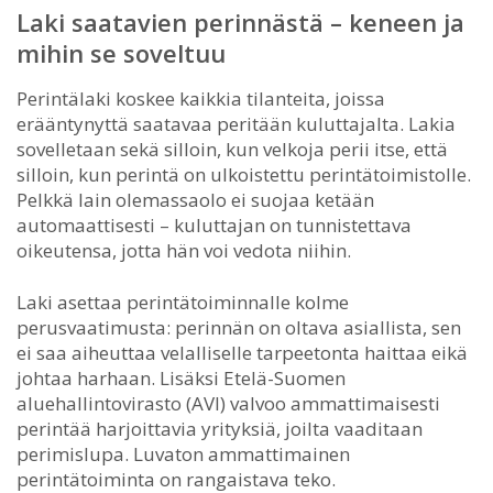
Laki saatavien perinnästä – keneen ja
mihin se soveltuu
Perintälaki koskee kaikkia tilanteita, joissa
erääntynyttä saatavaa peritään kuluttajalta. Lakia
sovelletaan sekä silloin, kun velkoja perii itse, että
silloin, kun perintä on ulkoistettu perintätoimistolle.
Pelkkä lain olemassaolo ei suojaa ketään
automaattisesti – kuluttajan on tunnistettava
oikeutensa, jotta hän voi vedota niihin.
Laki asettaa perintätoiminnalle kolme
perusvaatimusta: perinnän on oltava asiallista, sen
ei saa aiheuttaa velalliselle tarpeetonta haittaa eikä
johtaa harhaan. Lisäksi Etelä-Suomen
aluehallintovirasto (AVI) valvoo ammattimaisesti
perintää harjoittavia yrityksiä, joilta vaaditaan
perimislupa. Luvaton ammattimainen
perintätoiminta on rangaistava teko.