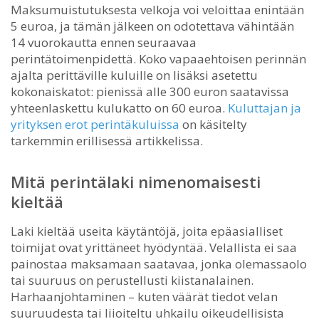
Maksumuistutuksesta velkoja voi veloittaa enintään
5 euroa, ja tämän jälkeen on odotettava vähintään
14 vuorokautta ennen seuraavaa
perintätoimenpidettä. Koko vapaaehtoisen perinnän
ajalta perittäville kuluille on lisäksi asetettu
kokonaiskatot: pienissä alle 300 euron saatavissa
yhteenlaskettu kulukatto on 60 euroa.
Kuluttajan ja
yrityksen erot perintäkuluissa
on käsitelty
tarkemmin erillisessä artikkelissa.
Mitä perintälaki nimenomaisesti
kieltää
Laki kieltää useita käytäntöjä, joita epäasialliset
toimijat ovat yrittäneet hyödyntää. Velallista ei saa
painostaa maksamaan saatavaa, jonka olemassaolo
tai suuruus on perustellusti kiistanalainen.
Harhaanjohtaminen – kuten väärät tiedot velan
suuruudesta tai liioiteltu uhkailu oikeudellisista