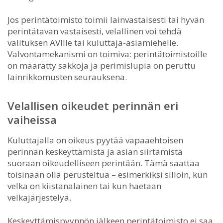
Jos perintätoimisto toimii lainvastaisesti tai hyvän
perintätavan vastaisesti, velallinen voi tehdä
valituksen AVIlle tai kuluttaja-asiamiehelle.
Valvontamekanismi on toimiva: perintätoimistoille
on määrätty sakkoja ja perimislupia on peruttu
lainrikkomusten seurauksena.
Velallisen oikeudet perinnän eri
vaiheissa
Kuluttajalla on oikeus pyytää vapaaehtoisen
perinnän keskeyttämistä ja asian siirtämistä
suoraan oikeudelliseen perintään. Tämä saattaa
toisinaan olla perusteltua – esimerkiksi silloin, kun
velka on kiistanalainen tai kun haetaan
velkajärjestelyä.
Keskeyttämispyynnön jälkeen perintätoimisto ei saa