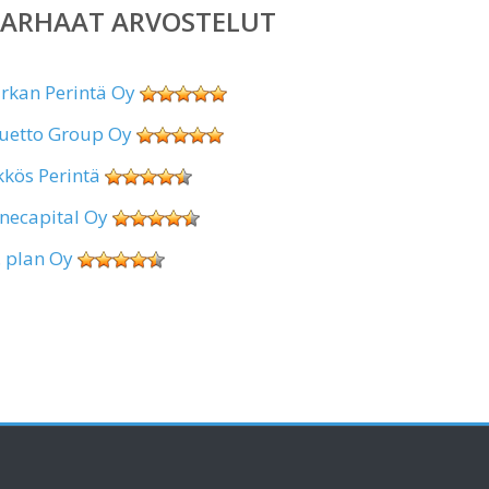
PARHAAT ARVOSTELUT
irkan Perintä Oy
uetto Group Oy
kkös Perintä
necapital Oy
. plan Oy