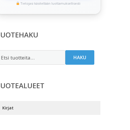
Tietojasi käsitellään luottamuksellisesti
TUOTEHAKU
tsi:
HAKU
TUOTEALUEET
Kirjat