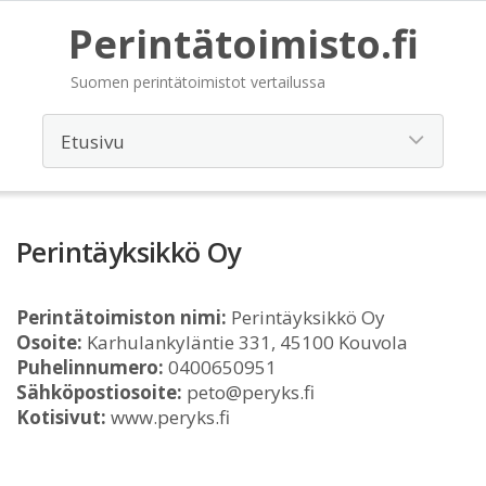
Perintätoimisto.fi
Suomen perintätoimistot vertailussa
Perintäyksikkö Oy
Perintätoimiston nimi:
Perintäyksikkö Oy
Osoite:
Karhulankyläntie 331, 45100 Kouvola
Puhelinnumero:
0400650951
Sähköpostiosoite:
peto@peryks.fi
Kotisivut:
www.peryks.fi