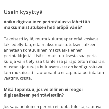
Usein kysyttyä
Voiko digitaalinen perintäalusta lähettää
maksumuistutuksen heti eräpäivänä?
Teknisesti kyllä, mutta kuluttajaperintää koskeva
laki edellyttää, että maksumuistutuksen jälkeen
annetaan kohtuullinen maksuaika ennen
perintäkirjettä. Lisäksi muistutuksesta saa periä
kuluja vain tietyissä tilanteissa ja rajoitetun määrän.
Alustan ajoitus- ja kuluasetukset on konfiguroitava
lain mukaisesti – automaatio ei vapauta perintälain
vaatimuksista.
Mitä tapahtuu, jos velallinen ei reagoi
digitaaliseen perintäviestiin?
Jos vapaaehtoinen perintä ei tuota tulosta, saatava