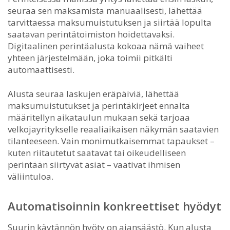
seuraa sen maksamista manuaalisesti, lähettää
tarvittaessa maksumuistutuksen ja siirtää lopulta
saatavan perintätoimiston hoidettavaksi.
Digitaalinen perintäalusta kokoaa nämä vaiheet
yhteen järjestelmään, joka toimii pitkälti
automaattisesti.
Alusta seuraa laskujen eräpäiviä, lähettää
maksumuistutukset ja perintäkirjeet ennalta
määritellyn aikataulun mukaan sekä tarjoaa
velkojayritykselle reaaliaikaisen näkymän saatavien
tilanteeseen. Vain monimutkaisemmat tapaukset –
kuten riitautetut saatavat tai oikeudelliseen
perintään siirtyvät asiat – vaativat ihmisen
väliintuloa.
Automatisoinnin konkreettiset hyödyt
Suurin käytännön hyöty on ajansäästö. Kun alusta