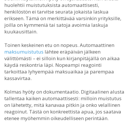
huolehtii muistutuksista automaattisesti,
henkilöstön ei tarvitse seurata jokaista laskua
erikseen. Tämä on merkittävää varsinkin yrityksille,
joilla on kymmeniä tai satoja avoimia laskuja
kuukausittain.
Toinen keskeinen etu on nopeus. Automaattinen
maksumuistutus
lähtee eräpäivän jälkeen
välittömästi – ei silloin kun kirjanpitäjällä on aikaa
käydä reskontria läpi. Nopeampi reagointi
tarkoittaa lyhyempää maksuaikaa ja parempaa
kassavirtaa.
Kolmas hyöty on dokumentaatio. Digitaalinen alusta
tallentaa kaiken automaattisesti: milloin muistutus
on lähetetty, mitä kanavaa pitkin ja onko velallinen
reagoinut. Tästä on konkreettista apua, jos saatava
etenee myöhemmin oikeudelliseen perintään.