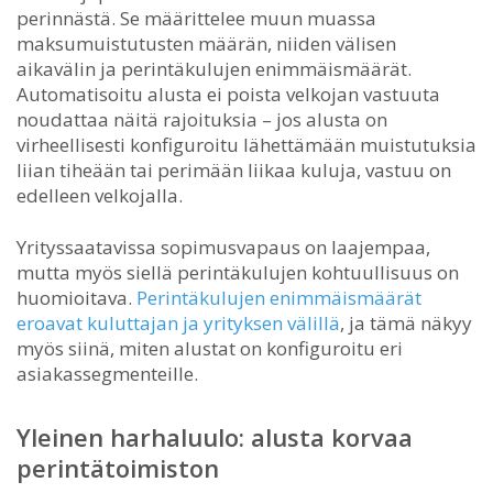
perinnästä. Se määrittelee muun muassa
maksumuistutusten määrän, niiden välisen
aikavälin ja perintäkulujen enimmäismäärät.
Automatisoitu alusta ei poista velkojan vastuuta
noudattaa näitä rajoituksia – jos alusta on
virheellisesti konfiguroitu lähettämään muistutuksia
liian tiheään tai perimään liikaa kuluja, vastuu on
edelleen velkojalla.
Yrityssaatavissa sopimusvapaus on laajempaa,
mutta myös siellä perintäkulujen kohtuullisuus on
huomioitava.
Perintäkulujen enimmäismäärät
eroavat kuluttajan ja yrityksen välillä
, ja tämä näkyy
myös siinä, miten alustat on konfiguroitu eri
asiakassegmenteille.
Yleinen harhaluulo: alusta korvaa
perintätoimiston