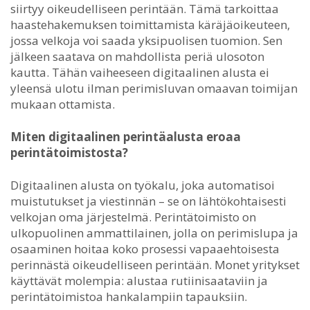
siirtyy oikeudelliseen perintään. Tämä tarkoittaa
haastehakemuksen toimittamista käräjäoikeuteen,
jossa velkoja voi saada yksipuolisen tuomion. Sen
jälkeen saatava on mahdollista periä ulosoton
kautta. Tähän vaiheeseen digitaalinen alusta ei
yleensä ulotu ilman perimisluvan omaavan toimijan
mukaan ottamista.
Miten digitaalinen perintäalusta eroaa
perintätoimistosta?
Digitaalinen alusta on työkalu, joka automatisoi
muistutukset ja viestinnän – se on lähtökohtaisesti
velkojan oma järjestelmä. Perintätoimisto on
ulkopuolinen ammattilainen, jolla on perimislupa ja
osaaminen hoitaa koko prosessi vapaaehtoisesta
perinnästä oikeudelliseen perintään. Monet yritykset
käyttävät molempia: alustaa rutiinisaataviin ja
perintätoimistoa hankalampiin tapauksiin.