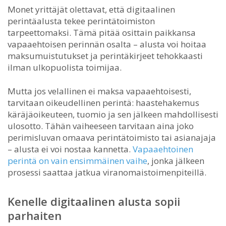
Monet yrittäjät olettavat, että digitaalinen
perintäalusta tekee perintätoimiston
tarpeettomaksi. Tämä pitää osittain paikkansa
vapaaehtoisen perinnän osalta – alusta voi hoitaa
maksumuistutukset ja perintäkirjeet tehokkaasti
ilman ulkopuolista toimijaa.
Mutta jos velallinen ei maksa vapaaehtoisesti,
tarvitaan oikeudellinen perintä: haastehakemus
käräjäoikeuteen, tuomio ja sen jälkeen mahdollisesti
ulosotto. Tähän vaiheeseen tarvitaan aina joko
perimisluvan omaava perintätoimisto tai asianajaja
– alusta ei voi nostaa kannetta.
Vapaaehtoinen
perintä on vain ensimmäinen vaihe
, jonka jälkeen
prosessi saattaa jatkua viranomaistoimenpiteillä.
Kenelle digitaalinen alusta sopii
parhaiten