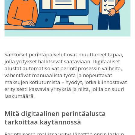
Sähköiset perintäpalvelut ovat muuttaneet tapaa,
jolla yritykset hallitsevat saataviaan.
Digitaaliset
alustat automatisoivat perintäprosessin vaiheita,
vähentävät manuaalista työtä ja nopeuttavat
maksujen kotiutumista – hyödyt, jotka kiinnostavat
erityisesti kasvavia yrityksiä ja niitä, joilla on suuri
laskumäärä.
Mitä digitaalinen perintäalusta
tarkoittaa käytännössä
Perinteisessä mallissa yritys lähettää ensin laskun,