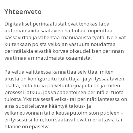
Yhteenveto
Digitaaliset perintäalustat ovat tehokas tapa
automatisoida saatavien hallintaa, nopeuttaa
kassavirtaa ja vähentää manuaalista työtä. Ne eivät
kuitenkaan poista velkojan vastuuta noudattaa
perintälakia eivätkä korvaa oikeudellisen perinnän
vaatimaa ammattimaista osaamista.
Palvelua valittaessa kannattaa selvittää, miten
alusta on konfiguroitu kuluttaja- ja yrityssaatavien
osalta, mitä lupia palveluntarjoajalla on ja miten
prosessi jatkuu, jos vapaaehtoinen perintä ei tuota
tulosta. Yksittäisessä velka- tai perintätilanteessa on
aina suositeltavaa kääntyä talous- ja
velkaneuvonnan tai oikeusaputoimiston puoleen –
erityisesti silloin, kun saatavat ovat merkittäviä tai
tilanne on epäselvä.