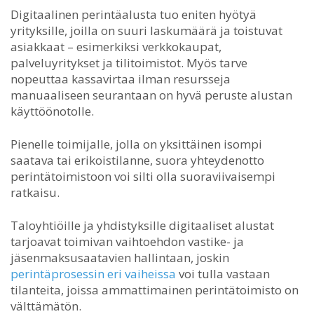
Digitaalinen perintäalusta tuo eniten hyötyä
yrityksille, joilla on suuri laskumäärä ja toistuvat
asiakkaat – esimerkiksi verkkokaupat,
palveluyritykset ja tilitoimistot. Myös tarve
nopeuttaa kassavirtaa ilman resursseja
manuaaliseen seurantaan on hyvä peruste alustan
käyttöönotolle.
Pienelle toimijalle, jolla on yksittäinen isompi
saatava tai erikoistilanne, suora yhteydenotto
perintätoimistoon voi silti olla suoraviivaisempi
ratkaisu.
Taloyhtiöille ja yhdistyksille digitaaliset alustat
tarjoavat toimivan vaihtoehdon vastike- ja
jäsenmaksusaatavien hallintaan, joskin
perintäprosessin eri vaiheissa
voi tulla vastaan
tilanteita, joissa ammattimainen perintätoimisto on
välttämätön.