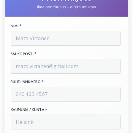
Ilmainen tarjous – ei sitoumuksia
NIMI *
SÄHKÖPOSTI *
PUHELINNUMERO *
KAUPUNKI / KUNTA *