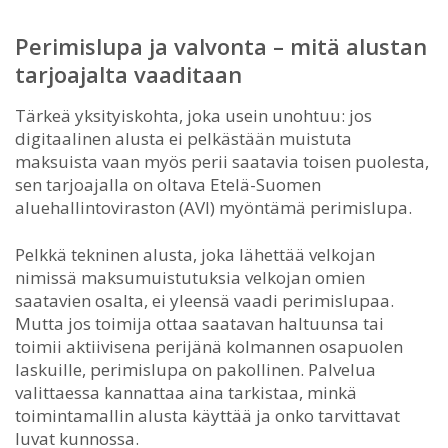
Perimislupa ja valvonta – mitä alustan
tarjoajalta vaaditaan
Tärkeä yksityiskohta, joka usein unohtuu: jos
digitaalinen alusta ei pelkästään muistuta
maksuista vaan myös perii saatavia toisen puolesta,
sen tarjoajalla on oltava Etelä-Suomen
aluehallintoviraston (AVI) myöntämä perimislupa.
Pelkkä tekninen alusta, joka lähettää velkojan
nimissä maksumuistutuksia velkojan omien
saatavien osalta, ei yleensä vaadi perimislupaa.
Mutta jos toimija ottaa saatavan haltuunsa tai
toimii aktiivisena perijänä kolmannen osapuolen
laskuille, perimislupa on pakollinen. Palvelua
valittaessa kannattaa aina tarkistaa, minkä
toimintamallin alusta käyttää ja onko tarvittavat
luvat kunnossa.