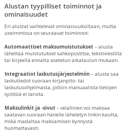
Alustan tyypilliset toiminnot ja
ominaisuudet
Eri alustat vaihtelevat ominaisuuksiltaan, mutta
useimmissa on seuraavat toiminnot:
Automaattiset maksumuistutukset
– alusta
lähettää muistutukset sähköpostitse, tekstiviestillä
tai kirjeellä ennalta asetetun aikataulun mukaan.
Integraatiot laskutusjärjestelmiin
– alusta saa
laskutiedot suoraan kirjanpito- tai
laskutusohjelmasta, jolloin manuaalista tietojen
syöttöä ei tarvita.
Maksulinkit ja -sivut
– velallinen voi maksaa
saatavan suoraan hänelle lähetetyn linkin kautta,
mikä madaltaa maksamisen kynnystä
huomattavasti.