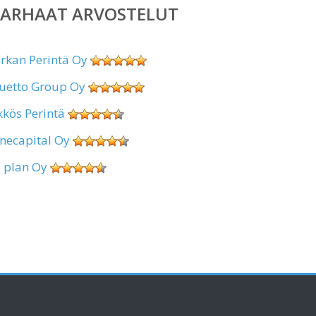
PARHAAT ARVOSTELUT
irkan Perintä Oy
uetto Group Oy
kkös Perintä
necapital Oy
. plan Oy