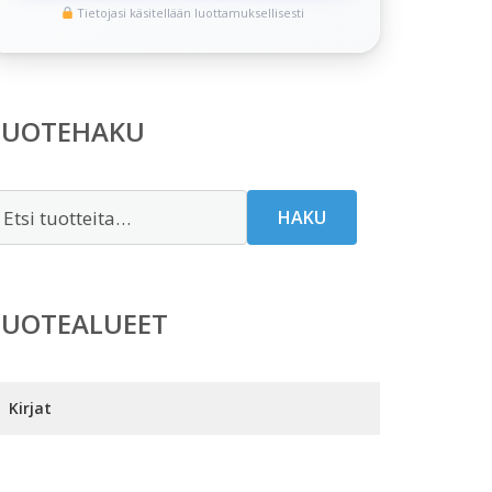
Tietojasi käsitellään luottamuksellisesti
TUOTEHAKU
tsi:
HAKU
TUOTEALUEET
Kirjat