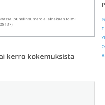
nnassa, puhelinnumero ei ainakaan toimi.
P
908137)
D
Y
O
ai kerro kokemuksista
B