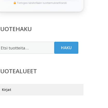
Tietojasi käsitellään luottamuksellisesti
TUOTEHAKU
tsi:
HAKU
TUOTEALUEET
Kirjat