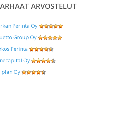
PARHAAT ARVOSTELUT
irkan Perintä Oy
uetto Group Oy
kkös Perintä
necapital Oy
. plan Oy