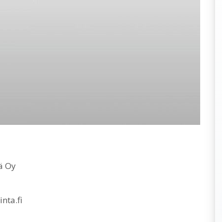
ä Oy
i
nta.fi