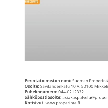
Perintätoimiston nimi:
Suomen Properint
Osoite:
Savilahdenkatu 10 A, 50100 Mikkel
Puhelinnumero:
044-0212332
Sähköpostiosoite:
asiakaspalvelu@properi
Kotisivut:
www.properinta.fi