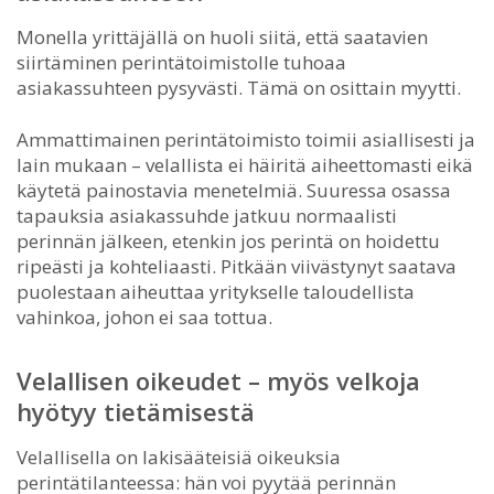
Monella yrittäjällä on huoli siitä, että saatavien
siirtäminen perintätoimistolle tuhoaa
asiakassuhteen pysyvästi. Tämä on osittain myytti.
Ammattimainen perintätoimisto toimii asiallisesti ja
lain mukaan – velallista ei häiritä aiheettomasti eikä
käytetä painostavia menetelmiä. Suuressa osassa
tapauksia asiakassuhde jatkuu normaalisti
perinnän jälkeen, etenkin jos perintä on hoidettu
ripeästi ja kohteliaasti. Pitkään viivästynyt saatava
puolestaan aiheuttaa yritykselle taloudellista
vahinkoa, johon ei saa tottua.
Velallisen oikeudet – myös velkoja
hyötyy tietämisestä
Velallisella on lakisääteisiä oikeuksia
perintätilanteessa: hän voi pyytää perinnän