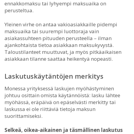
ennakkomaksu tai lyhyempi maksuaika on
perusteltua.
Yleinen virhe on antaa vakioasiakkaille pidempi
maksuaika tai suurempi luottoraja vain
asiakassuhteen pituuden perusteella – ilman
ajankohtaista tietoa asiakkaan maksukyvystä.
Taloustilanteet muuttuvat, ja myös pitkäaikaisen
asiakkaan tilanne saattaa heikentyä nopeasti.
Laskutuskäytäntöjen merkitys
Monessa yrityksessä laskujen myöhästyminen
johtuu osittain omista käytännöistä: lasku lähtee
myöhässä, eräpäivä on epäselvästi merkitty tai
laskussa ei ole riittäviä tietoja maksun
suorittamiseksi.
Selkeä, oikea-aikainen ja täsmällinen laskutus