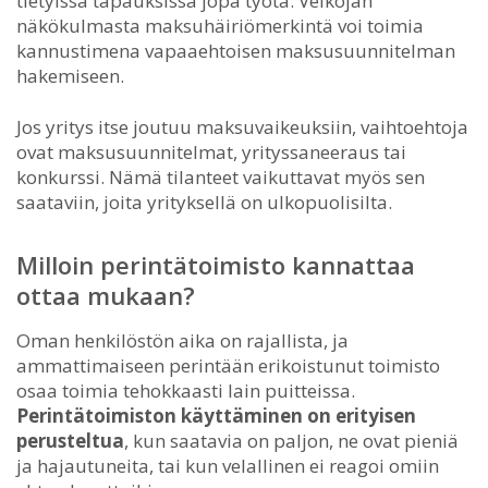
tietyissä tapauksissa jopa työtä. Velkojan
näkökulmasta maksuhäiriömerkintä voi toimia
kannustimena vapaaehtoisen maksusuunnitelman
hakemiseen.
Jos yritys itse joutuu maksuvaikeuksiin, vaihtoehtoja
ovat maksusuunnitelmat, yrityssaneeraus tai
konkurssi. Nämä tilanteet vaikuttavat myös sen
saataviin, joita yrityksellä on ulkopuolisilta.
Milloin perintätoimisto kannattaa
ottaa mukaan?
Oman henkilöstön aika on rajallista, ja
ammattimaiseen perintään erikoistunut toimisto
osaa toimia tehokkaasti lain puitteissa.
Perintätoimiston käyttäminen on erityisen
perusteltua
, kun saatavia on paljon, ne ovat pieniä
ja hajautuneita, tai kun velallinen ei reagoi omiin