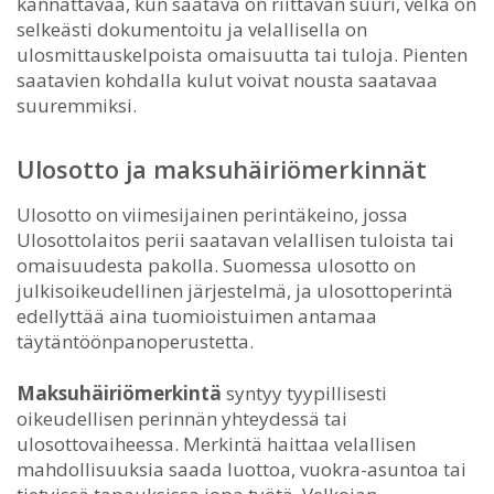
kannattavaa, kun saatava on riittävän suuri, velka on
selkeästi dokumentoitu ja velallisella on
ulosmittauskelpoista omaisuutta tai tuloja. Pienten
saatavien kohdalla kulut voivat nousta saatavaa
suuremmiksi.
Ulosotto ja maksuhäiriömerkinnät
Ulosotto on viimesijainen perintäkeino, jossa
Ulosottolaitos perii saatavan velallisen tuloista tai
omaisuudesta pakolla. Suomessa ulosotto on
julkisoikeudellinen järjestelmä, ja ulosottoperintä
edellyttää aina tuomioistuimen antamaa
täytäntöönpanoperustetta.
Maksuhäiriömerkintä
syntyy tyypillisesti
oikeudellisen perinnän yhteydessä tai
ulosottovaiheessa. Merkintä haittaa velallisen
mahdollisuuksia saada luottoa, vuokra-asuntoa tai