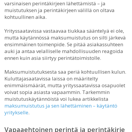
varsinaisen perintäkirjeen lähettämistä – ja
muistutuksen ja perintäkirjeen välillä on oltava
kohtuullinen aika.
Yrityssaatavissa vastaavaa tiukkaa sääntelyä ei ole,
mutta käytännössä maksumuistutus on silti järkevä
ensimmäinen toimenpide. Se pitää asiakassuhteen
auki ja antaa velalliselle mahdollisuuden reagoida
ennen kuin asia siirtyy perintätoimistolle.
Maksumuistutuksesta saa periä kohtuullisen kulun.
Kuluttajasaatavissa laissa on määritelty
enimmäismäärät, mutta yrityssaatavissa osapuolet
voivat sopia asiasta vapaammin. Tarkemmin
muistutuskäytännöistä voi lukea artikkelista
maksumuistutus ja sen lähettäminen – käytäntö
yritykselle
.
Vapaaehtoinen perintä ja perintäkirje