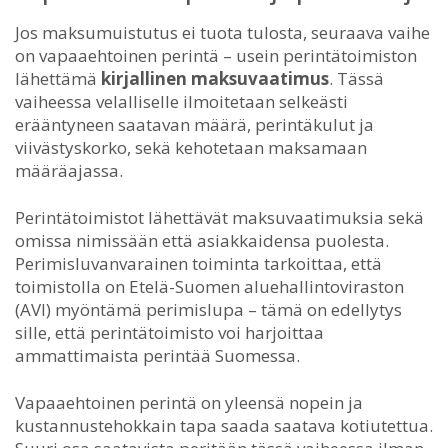
Jos maksumuistutus ei tuota tulosta, seuraava vaihe
on vapaaehtoinen perintä – usein perintätoimiston
lähettämä
kirjallinen maksuvaatimus
. Tässä
vaiheessa velalliselle ilmoitetaan selkeästi
erääntyneen saatavan määrä, perintäkulut ja
viivästyskorko, sekä kehotetaan maksamaan
määräajassa.
Perintätoimistot lähettävät maksuvaatimuksia sekä
omissa nimissään että asiakkaidensa puolesta.
Perimisluvanvarainen toiminta tarkoittaa, että
toimistolla on Etelä-Suomen aluehallintoviraston
(AVI) myöntämä perimislupa – tämä on edellytys
sille, että perintätoimisto voi harjoittaa
ammattimaista perintää Suomessa.
Vapaaehtoinen perintä on yleensä nopein ja
kustannustehokkain tapa saada saatava kotiutettua.