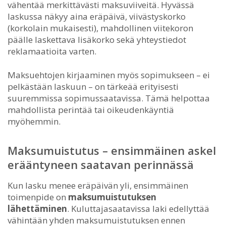
vähentää merkittävästi maksuviiveitä. Hyvässä
laskussa näkyy aina eräpäivä, viivästyskorko
(korkolain mukaisesti), mahdollinen viitekoron
päälle laskettava lisäkorko sekä yhteystiedot
reklamaatioita varten.
Maksuehtojen kirjaaminen myös sopimukseen – ei
pelkästään laskuun – on tärkeää erityisesti
suuremmissa sopimussaatavissa. Tämä helpottaa
mahdollista perintää tai oikeudenkäyntiä
myöhemmin.
Maksumuistutus – ensimmäinen askel
erääntyneen saatavan perinnässä
Kun lasku menee eräpäivän yli, ensimmäinen
toimenpide on
maksumuistutuksen
lähettäminen
. Kuluttajasaatavissa laki edellyttää
vähintään yhden maksumuistutuksen ennen