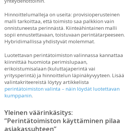
yhteydenottoihin.
Hinnoittelumalleja on useita: provisioperusteinen
malli tarkoittaa, että toimisto saa palkkion vain
onnistuneesta perinnästä. Kiinteähintainen malli
sopii ennustettavaan, toistuvaan perintätarpeeseen.
Hybridimallissa yhdistyvät molemmat.
Luotettavan perintätoimiston valinnassa kannattaa
kiinnittää huomiota perimislupaan,
erikoistumisalaan (kuluttajaperintä vai
yritysperintä) ja hinnoittelun läpinäkyvyyteen. Lisää
valintakriteereistä löytyy artikkelista
perintätoimiston valinta – näin löydät luotettavan
kumppanin
.
Yleinen väärinkäsitys:
”Perintätoimiston käyttäminen pilaa
asiakassuhteen”