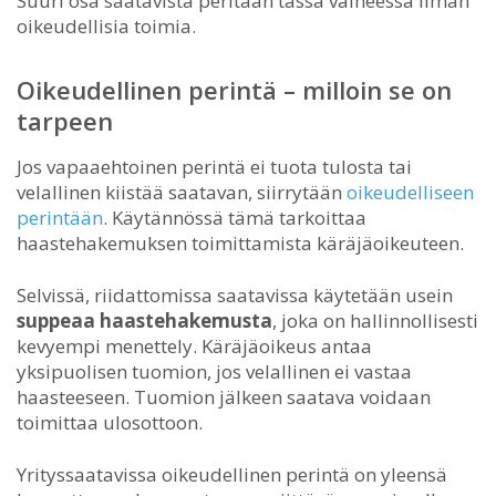
Suuri osa saatavista peritään tässä vaiheessa ilman
oikeudellisia toimia.
Oikeudellinen perintä – milloin se on
tarpeen
Jos vapaaehtoinen perintä ei tuota tulosta tai
velallinen kiistää saatavan, siirrytään
oikeudelliseen
perintään
. Käytännössä tämä tarkoittaa
haastehakemuksen toimittamista käräjäoikeuteen.
Selvissä, riidattomissa saatavissa käytetään usein
suppeaa haastehakemusta
, joka on hallinnollisesti
kevyempi menettely. Käräjäoikeus antaa
yksipuolisen tuomion, jos velallinen ei vastaa
haasteeseen. Tuomion jälkeen saatava voidaan
toimittaa ulosottoon.
Yrityssaatavissa oikeudellinen perintä on yleensä