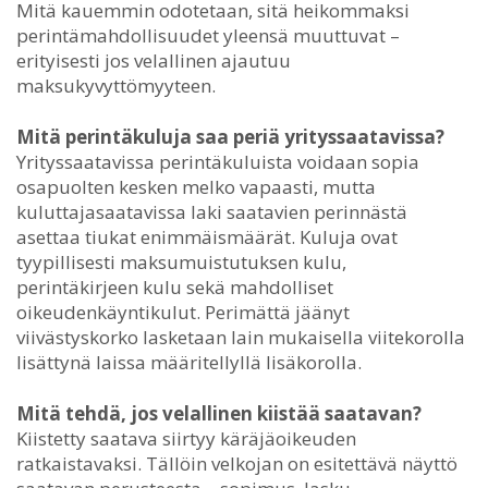
Mitä kauemmin odotetaan, sitä heikommaksi
perintämahdollisuudet yleensä muuttuvat –
erityisesti jos velallinen ajautuu
maksukyvyttömyyteen.
Mitä perintäkuluja saa periä yrityssaatavissa?
Yrityssaatavissa perintäkuluista voidaan sopia
osapuolten kesken melko vapaasti, mutta
kuluttajasaatavissa laki saatavien perinnästä
asettaa tiukat enimmäismäärät. Kuluja ovat
tyypillisesti maksumuistutuksen kulu,
perintäkirjeen kulu sekä mahdolliset
oikeudenkäyntikulut. Perimättä jäänyt
viivästyskorko lasketaan lain mukaisella viitekorolla
lisättynä laissa määritellyllä lisäkorolla.
Mitä tehdä, jos velallinen kiistää saatavan?
Kiistetty saatava siirtyy käräjäoikeuden
ratkaistavaksi. Tällöin velkojan on esitettävä näyttö