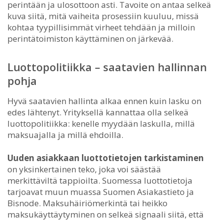
perintään ja ulosottoon asti. Tavoite on antaa selkeä
kuva siitä, mitä vaiheita prosessiin kuuluu, missä
kohtaa tyypillisimmät virheet tehdään ja milloin
perintätoimiston käyttäminen on järkevää.
Luottopolitiikka – saatavien hallinnan
pohja
Hyvä saatavien hallinta alkaa ennen kuin lasku on
edes lähtenyt. Yrityksellä kannattaa olla selkeä
luottopolitiikka: kenelle myydään laskulla, millä
maksuajalla ja millä ehdoilla.
Uuden asiakkaan luottotietojen tarkistaminen
on yksinkertainen teko, joka voi säästää
merkittäviltä tappioilta. Suomessa luottotietoja
tarjoavat muun muassa Suomen Asiakastieto ja
Bisnode. Maksuhäiriömerkintä tai heikko
maksukäyttäytyminen on selkeä signaali siitä, että