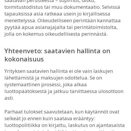
saatavan perusteesta – sopimus, lasku,
toimitustodistus tai muu dokumentaatio. Selvissä
tapauksissa asia ratkeaa usein jo kirjallisessa
menettelyssä. Oikeudelliseen perintään kannattaa
pyytää apua asianajajalta tai perintätoimistolta,
jolla on kokemus oikeudellisesta perinnästä.
Yhteenveto: saatavien hallinta on
kokonaisuus
Yrityksen saatavien hallinta ei ole vain laskujen
lähettämistä ja maksujen odottelua. Se on
systemaattinen prosessi, joka alkaa
luottopäätöksestä ja jatkuu tarvittaessa ulosottoon
asti.
Parhaat tulokset saavutetaan, kun käytännöt ovat
selkeät jo ennen kuin saatava erääntyy:
luottopolitiikka on kirjattu, laskutus on ajantasaista