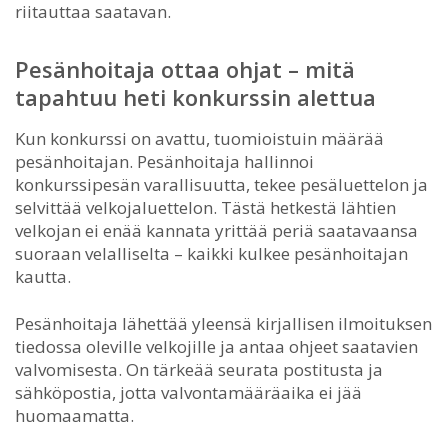
riitauttaa saatavan.
Pesänhoitaja ottaa ohjat – mitä
tapahtuu heti konkurssin alettua
Kun konkurssi on avattu, tuomioistuin määrää
pesänhoitajan. Pesänhoitaja hallinnoi
konkurssipesän varallisuutta, tekee pesäluettelon ja
selvittää velkojaluettelon. Tästä hetkestä lähtien
velkojan ei enää kannata yrittää periä saatavaansa
suoraan velalliselta – kaikki kulkee pesänhoitajan
kautta.
Pesänhoitaja lähettää yleensä kirjallisen ilmoituksen
tiedossa oleville velkojille ja antaa ohjeet saatavien
valvomisesta. On tärkeää seurata postitusta ja
sähköpostia, jotta valvontamääräaika ei jää
huomaamatta.