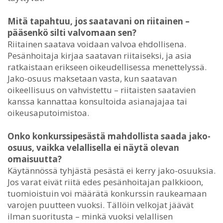
Mitä tapahtuu, jos saatavani on riitainen –
pääsenkö silti valvomaan sen?
Riitainen saatava voidaan valvoa ehdollisena.
Pesänhoitaja kirjaa saatavan riitaiseksi, ja asia
ratkaistaan erikseen oikeudellisessa menettelyssä.
Jako-osuus maksetaan vasta, kun saatavan
oikeellisuus on vahvistettu – riitaisten saatavien
kanssa kannattaa konsultoida asianajajaa tai
oikeusaputoimistoa.
Onko konkurssipesästä mahdollista saada jako-
osuus, vaikka velallisella ei näytä olevan
omaisuutta?
Käytännössä tyhjästä pesästä ei kerry jako-osuuksia.
Jos varat eivät riitä edes pesänhoitajan palkkioon,
tuomioistuin voi määrätä konkurssin raukeamaan
varojen puutteen vuoksi. Tällöin velkojat jäävät
ilman suoritusta – minkä vuoksi velallisen