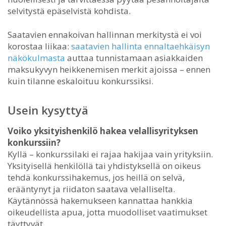
selvitystä epäselvistä kohdista.
Saatavien ennakoivan hallinnan merkitystä ei voi
korostaa liikaa:
saatavien hallinta ennaltaehkäisyn
näkökulmasta
auttaa tunnistamaan asiakkaiden
maksukyvyn heikkenemisen merkit ajoissa – ennen
kuin tilanne eskaloituu konkurssiksi.
Usein kysyttyä
Voiko yksityishenkilö hakea velallisyrityksen
konkurssiin?
Kyllä – konkurssilaki ei rajaa hakijaa vain yrityksiin.
Yksityisellä henkilöllä tai yhdistyksellä on oikeus
tehdä konkurssihakemus, jos heillä on selvä,
erääntynyt ja riidaton saatava velalliselta.
Käytännössä hakemukseen kannattaa hankkia
oikeudellista apua, jotta muodolliset vaatimukset
täyttyvät.