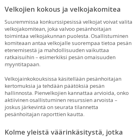
Velkojien kokous ja velkojakomitea
Suuremmissa konkurssipesissä velkojat voivat valita
velkojakomitean, joka valvoo pesänhoitajan
toimintaa velkojakunnan puolesta. Osallistuminen
komiteaan antaa velkojalle suorempaa tietoa pesän
etenemisestä ja mahdollisuuden vaikuttaa
ratkaisuihin – esimerkiksi pesän omaisuuden
myyntitapaan.
Velkojainkokouksissa käsitellään pesänhoitajan
kertomuksia ja tehdään päätöksiä pesän
hallinnosta. Pienvelkojien kannattaa arvioida, onko
aktiivinen osallistuminen resurssien arvoista –
joskus järkevintä on seurata tilannetta
pesänhoitajan raporttien kautta.
Kolme yleistä väärinkäsitystä, jotka