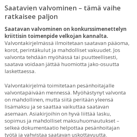
Saatavien valvominen – tämä vaihe
ratkaisee paljon
Saatavan valvominen on konkurssimenettelyn
kriittisin toimenpide velkojan kannalta.
Valvontakirjelmässä ilmoitetaan saatavan pääoma,
korot, perintäkulut ja mahdolliset vakuudet. Jos
valvonta tehdään myöhässä tai puutteellisesti,
saatava voidaan jättää huomiotta jako-osuutta
laskettaessa.
Valvontakirjelmä toimitetaan pesänhoitajalle
valvontapäivään mennessä. Myöhästynyt valvonta
on mahdollinen, mutta siitä peritään yleensä
lisämaksu ja se saattaa vaikuttaa saatavan
asemaan. Asiakirjoihin on hyvä liittää lasku,
sopimus ja mahdolliset maksuhuomautukset –
selkeä dokumentaatio helpottaa pesänhoitajan
työtä ja vahvistaa saatavan uskottavuutta.