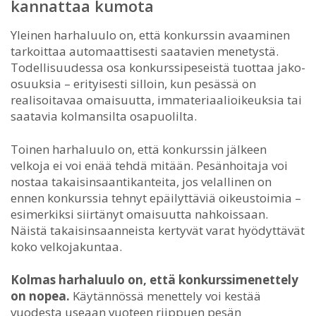
kannattaa kumota
Yleinen harhaluulo on, että konkurssin avaaminen
tarkoittaa automaattisesti saatavien menetystä.
Todellisuudessa osa konkurssipeseistä tuottaa jako-
osuuksia – erityisesti silloin, kun pesässä on
realisoitavaa omaisuutta, immateriaalioikeuksia tai
saatavia kolmansilta osapuolilta.
Toinen harhaluulo on, että konkurssin jälkeen
velkoja ei voi enää tehdä mitään. Pesänhoitaja voi
nostaa takaisinsaantikanteita, jos velallinen on
ennen konkurssia tehnyt epäilyttäviä oikeustoimia –
esimerkiksi siirtänyt omaisuutta nahkoissaan.
Näistä takaisinsaanneista kertyvät varat hyödyttävät
koko velkojakuntaa.
Kolmas harhaluulo on, että konkurssimenettely
on nopea.
Käytännössä menettely voi kestää
vuodesta useaan vuoteen riippuen pesän