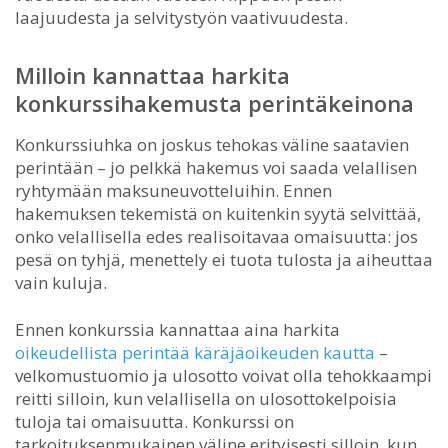
laajuudesta ja selvitystyön vaativuudesta.
Milloin kannattaa harkita
konkurssihakemusta perintäkeinona
Konkurssiuhka on joskus tehokas väline saatavien
perintään – jo pelkkä hakemus voi saada velallisen
ryhtymään maksuneuvotteluihin. Ennen
hakemuksen tekemistä on kuitenkin syytä selvittää,
onko velallisella edes realisoitavaa omaisuutta: jos
pesä on tyhjä, menettely ei tuota tulosta ja aiheuttaa
vain kuluja.
Ennen konkurssia kannattaa aina harkita
oikeudellista perintää käräjäoikeuden kautta
–
velkomustuomio ja ulosotto voivat olla tehokkaampi
reitti silloin, kun velallisella on ulosottokelpoisia
tuloja tai omaisuutta. Konkurssi on
tarkoituksenmukainen väline erityisesti silloin, kun