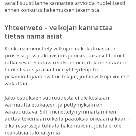
varallisuustilanne kannattaa arvioida huolellisesti
ennen konkurssihakemuksen tekemistä.
Yhteenveto – velkojan kannattaa
tietää nämä asiat
Konkurssimenettely velkojan näkökulmasta on
prosessi, jossa aktiivisuus ja oikea-aikaiset toimet
ratkaisevat. Saatavan valvominen, dokumentaation
huolellisuus ja asiallinen yhteydenpito
pesänhoitajaan ovat ne tekijät, joihin velkoja voi itse
vaikuttaa.
Jako-osuuksien suuruudesta ei ole koskaan
varmuutta etukäteen, ja pettymyksiin on
varauduttava. Silti menettelyn ymmärtäminen
auttaa tekemään oikeita päätöksiä oikeaan aikaan –
eikä resursseja tuhlata hakemuksiin, joista ei ole
realistisia tulonäkymiä.