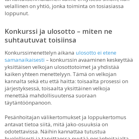
velallinen on yhtiö, jonka toiminta on tosiasiassa
loppunut.
Konkurssi ja ulosotto – miten ne
suhtautuvat toisiinsa
Konkurssimenettelyn aikana
ulosotto ei etene
samanaikaisesti
– konkurssin avaaminen keskeyttää
yksittäisen velkojan ulosottotoimet ja yhdistää
kaiken yhteen menettelyyn. Tämä on velkojan
kannalta sekä etu että haitta: toisaalta prosessi on
järjestyksessä, toisaalta yksittäinen velkoja
menettää mahdollisuutensa suoraan
täytäntöönpanoon.
Pesänhoitajan välikertomukset ja loppukertomus
antavat tietoa siitä, mitä jako-osuuksia on
odotettavissa. Näihin kannattaa tutustua
huolellisesti ja tarvittaessa pyytää pesänhoitajalta