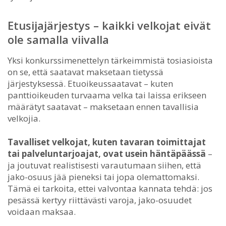
Etusijajärjestys – kaikki velkojat eivät
ole samalla viivalla
Yksi konkurssimenettelyn tärkeimmistä tosiasioista
on se, että saatavat maksetaan tietyssä
järjestyksessä. Etuoikeussaatavat – kuten
panttioikeuden turvaama velka tai laissa erikseen
määrätyt saatavat – maksetaan ennen tavallisia
velkojia.
Tavalliset velkojat, kuten tavaran toimittajat
tai palveluntarjoajat, ovat usein häntäpäässä
–
ja joutuvat realistisesti varautumaan siihen, että
jako-osuus jää pieneksi tai jopa olemattomaksi.
Tämä ei tarkoita, ettei valvontaa kannata tehdä: jos
pesässä kertyy riittävästi varoja, jako-osuudet
voidaan maksaa.