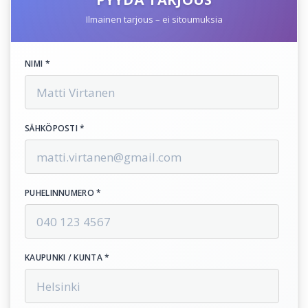
Ilmainen tarjous – ei sitoumuksia
NIMI *
SÄHKÖPOSTI *
PUHELINNUMERO *
KAUPUNKI / KUNTA *